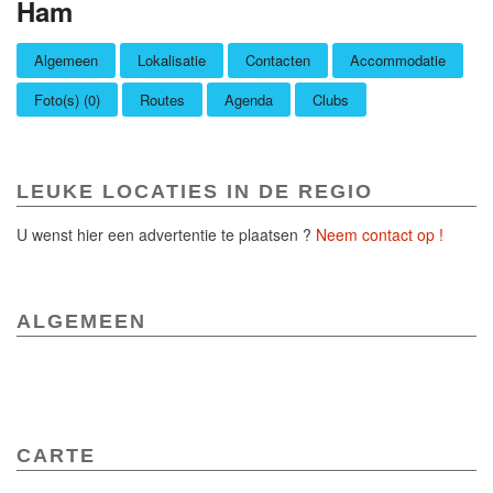
Ham
Algemeen
Lokalisatie
Contacten
Accommodatie
Foto(s) (0)
Routes
Agenda
Clubs
LEUKE LOCATIES IN DE REGIO
U wenst hier een advertentie te plaatsen ?
Neem contact op !
ALGEMEEN
CARTE