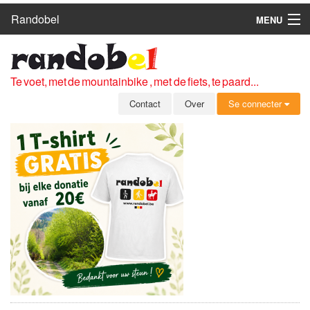
Randobel
MENU
HOME
ROUTES
Te voet, met de mountainbike , met de fiets, te paard...
CLUBS
Contact
Over
Se connecter
CONTACT
OVER
LEDEN
ZICH AANMELDEN
GRATIS REGISTRATIE
WACHTWOORD VERGETEN