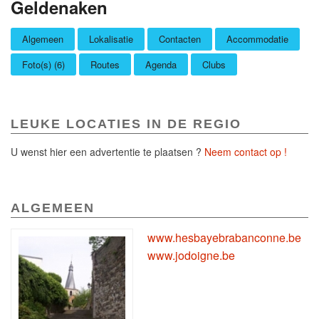
Geldenaken
Algemeen
Lokalisatie
Contacten
Accommodatie
Foto(s) (6)
Routes
Agenda
Clubs
LEUKE LOCATIES IN DE REGIO
U wenst hier een advertentie te plaatsen ?
Neem contact op !
ALGEMEEN
www.hesbayebrabanconne.be
www.jodoigne.be