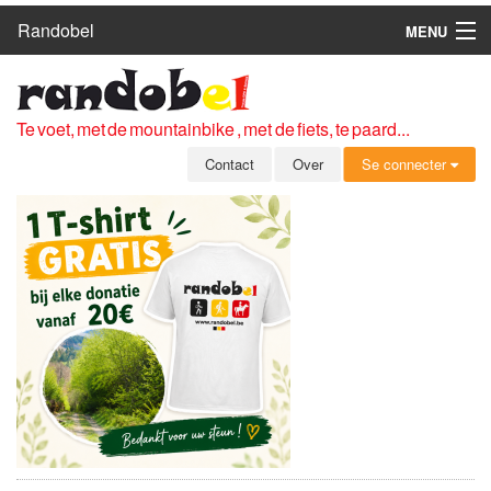
Randobel
MENU
HOME
ROUTES
Te voet, met de mountainbike , met de fiets, te paard...
CLUBS
Contact
Over
Se connecter
CONTACT
OVER
LEDEN
ZICH AANMELDEN
GRATIS REGISTRATIE
WACHTWOORD VERGETEN