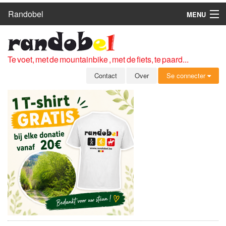
Randobel
MENU
HOME
ROUTES
Te voet, met de mountainbike , met de fiets, te paard...
CLUBS
Contact
Over
Se connecter
CONTACT
OVER
LEDEN
ZICH AANMELDEN
GRATIS REGISTRATIE
WACHTWOORD VERGETEN