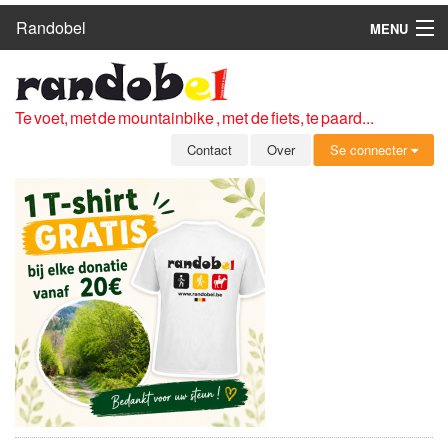
Randobel
MENU
HOME
ROUTES
Te voet, met de mountainbike , met de fiets, te paard...
CLUBS
Contact
Over
Se connecter
CONTACT
OVER
LEDEN
ZICH AANMELDEN
GRATIS REGISTRATIE
WACHTWOORD VERGETEN