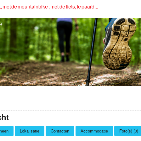
, met de mountainbike , met de fiets, te paard...
4
cht
meen
Lokalisatie
Contacten
Accommodatie
Foto(s) (0)