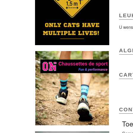
LEU
U wenst
ALG
CAR
CON
Toe