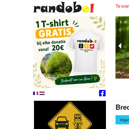
Te voet
1
of
Bre
Alge