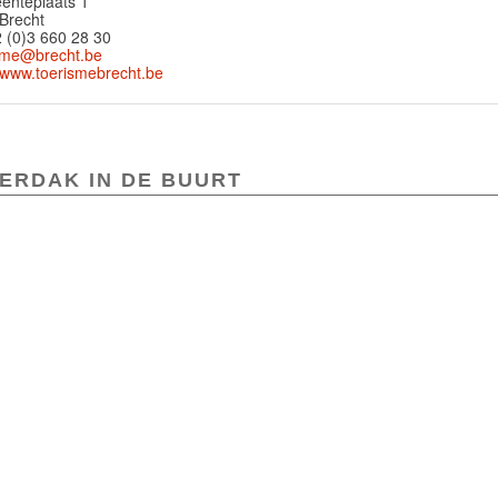
nteplaats 1
Brecht
 (0)3 660 28 30
sme@brecht.be
//www.toerismebrecht.be
ERDAK IN DE BUURT