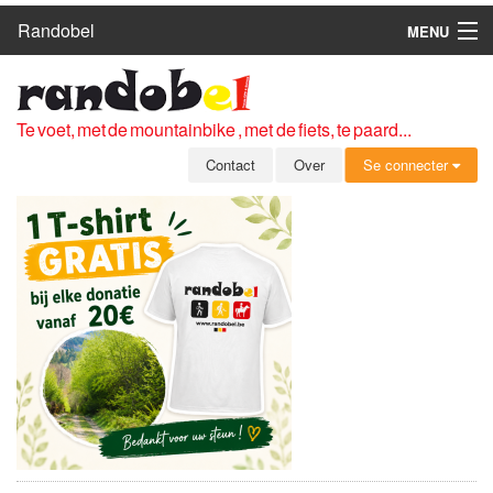
Randobel
MENU
HOME
ROUTES
Te voet, met de mountainbike , met de fiets, te paard...
CLUBS
Contact
Over
Se connecter
CONTACT
OVER
LEDEN
ZICH AANMELDEN
GRATIS REGISTRATIE
WACHTWOORD VERGETEN