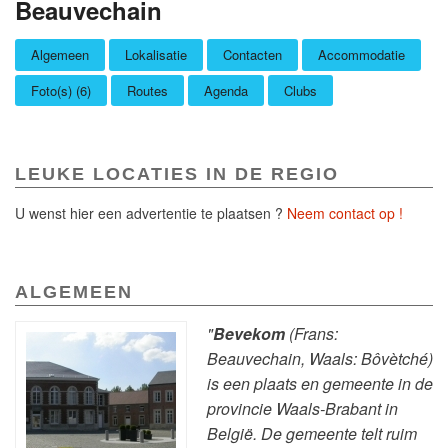
Beauvechain
Algemeen
Lokalisatie
Contacten
Accommodatie
Foto(s) (6)
Routes
Agenda
Clubs
LEUKE LOCATIES IN DE REGIO
U wenst hier een advertentie te plaatsen ?
Neem contact op !
ALGEMEEN
"
Bevekom
(Frans:
Beauvechain, Waals: Bôvètché)
is een plaats en gemeente in de
provincie Waals-Brabant in
België. De gemeente telt ruim