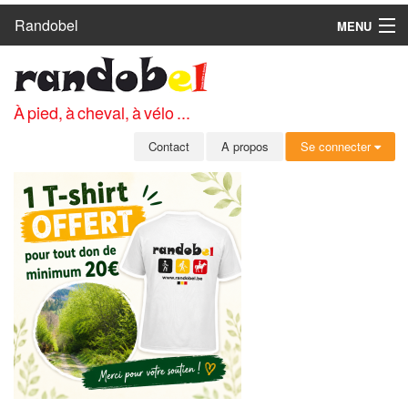
Randobel
MENU
ACCUEIL
CIRCUITS
À pied, à cheval, à vélo ...
CLUBS
Contact
A propos
Se connecter
CONTACT
A PROPOS
MEMBRES
SE CONNECTER
INSCRIPTION GRATUITE
MOT DE PASSE OUBLIÉ