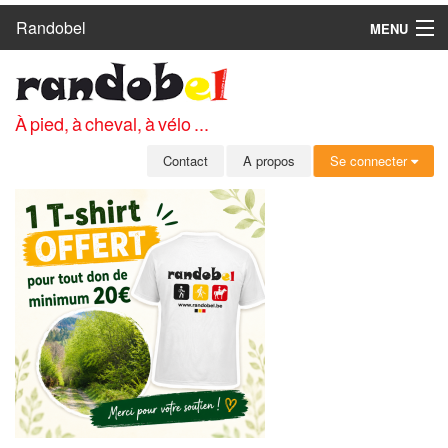
Randobel
MENU
ACCUEIL
CIRCUITS
À pied, à cheval, à vélo ...
CLUBS
Contact
A propos
Se connecter
CONTACT
A PROPOS
MEMBRES
SE CONNECTER
INSCRIPTION GRATUITE
MOT DE PASSE OUBLIÉ