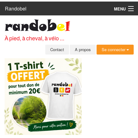
Randobel
MENU
ACCUEIL
CIRCUITS
À pied, à cheval, à vélo ...
CLUBS
Contact
A propos
Se connecter
CONTACT
A PROPOS
MEMBRES
SE CONNECTER
INSCRIPTION GRATUITE
MOT DE PASSE OUBLIÉ