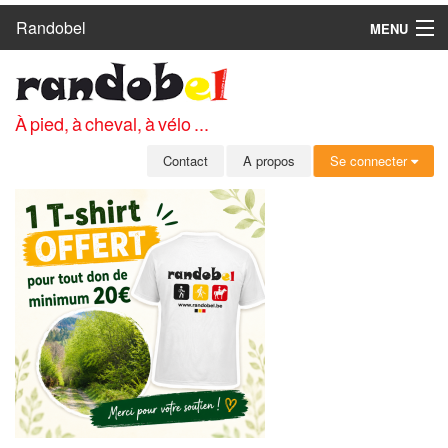
Randobel
MENU
ACCUEIL
CIRCUITS
À pied, à cheval, à vélo ...
CLUBS
Contact
A propos
Se connecter
CONTACT
A PROPOS
MEMBRES
SE CONNECTER
INSCRIPTION GRATUITE
MOT DE PASSE OUBLIÉ