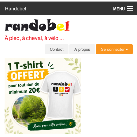
Randobel
MENU
ACCUEIL
CIRCUITS
À pied, à cheval, à vélo ...
CLUBS
Contact
A propos
Se connecter
CONTACT
A PROPOS
MEMBRES
SE CONNECTER
INSCRIPTION GRATUITE
MOT DE PASSE OUBLIÉ