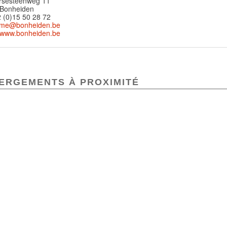
rsesteenweg 11
 Bonheiden
 (0)15 50 28 72
isme@bonheiden.be
//www.bonheiden.be
ERGEMENTS À PROXIMITÉ