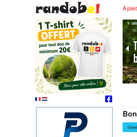
À pied
1
of
Bon
Géné