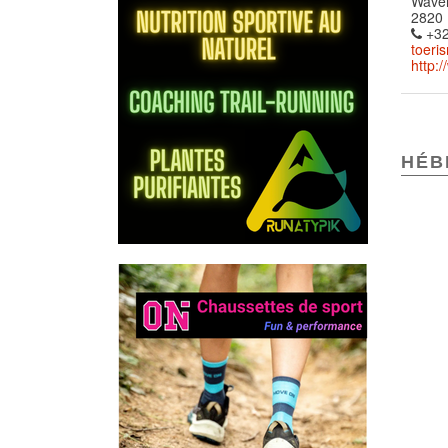
Wave
2820
+32
toer
http:
HÉB