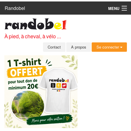
Randobel
MENU
ACCUEIL
CIRCUITS
À pied, à cheval, à vélo ...
CLUBS
Contact
A propos
Se connecter
CONTACT
A PROPOS
MEMBRES
SE CONNECTER
INSCRIPTION GRATUITE
MOT DE PASSE OUBLIÉ