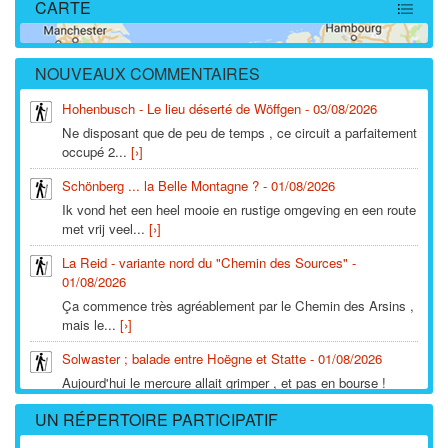
CARTE
11245
NOUVEAUX COMMENTAIRES
Hohenbusch - Le lieu déserté de Wöffgen - 03/08/2026
Ne disposant que de peu de temps , ce circuit a parfaitement
occupé 2...
[›]
Schönberg ... la Belle Montagne ? - 01/08/2026
Ik vond het een heel mooie en rustige omgeving en een route
met vrij veel...
[›]
La Reid - variante nord du "Chemin des Sources" -
01/08/2026
Ça commence très agréablement par le Chemin des Arsins ,
mais le...
[›]
Solwaster ; balade entre Hoëgne et Statte - 01/08/2026
Aujourd'hui le mercure allait grimper , et pas en bourse !
Alors , où...
[›]
UN RÉPERTOIRE PARTICIPATIF
La Reid - Le Chafour - 01/08/2026