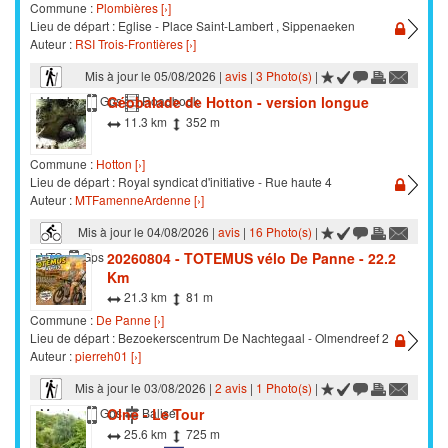
Commune :
Plombières [›]
Lieu de départ : Eglise - Place Saint-Lambert , Sippenaeken
Auteur :
RSI Trois-Frontières [›]
Mis à jour le 05/08/2026 |
avis
|
3 Photo(s)
|
Géobalade de Hotton - version longue
Marche
Gps
Roadbook
11.3 km
352 m
Commune :
Hotton [›]
Lieu de départ : Royal syndicat d'initiative - Rue haute 4
Auteur :
MTFamenneArdenne [›]
Mis à jour le 04/08/2026 |
avis
|
16 Photo(s)
|
20260804 - TOTEMUS vélo De Panne - 22.2
VTC
Gps
Km
21.3 km
81 m
Commune :
De Panne [›]
Lieu de départ : Bezoekerscentrum De Nachtegaal - Olmendreef 2
Auteur :
pierreh01 [›]
Mis à jour le 03/08/2026 |
2 avis
|
1 Photo(s)
|
Olne - Le Tour
Marche
Gps
Balisé
25.6 km
725 m