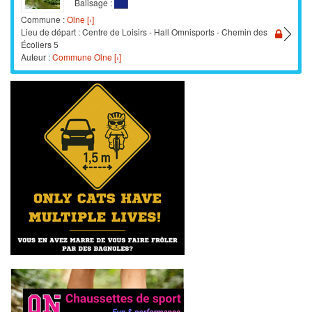
Balisage :
Commune :
Olne [›]
Lieu de départ : Centre de Loisirs - Hall Omnisports - Chemin des
Écoliers 5
Auteur :
Commune Olne [›]