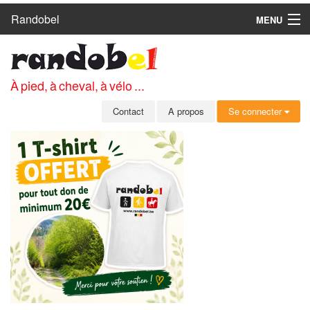
Randobel
MENU
ACCUEIL
CIRCUITS
À pied, à cheval, à vélo ...
CLUBS
Contact
A propos
Se connecter
CONTACT
A PROPOS
MEMBRES
SE CONNECTER
INSCRIPTION GRATUITE
MOT DE PASSE OUBLIÉ