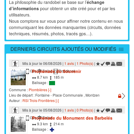
La philosophie du randobel se base sur l’
échange
Circuit parcouru en grande partie au cours d'un plus large
d’informations
pour obtenir un site créé pour et par les
tour , soit de...
[›]
utilisateurs.
NG 20 - Nassogne - Promenade du Vieux Bon Dieu -
Nous comptons sur vous pour affiner notre contenu en nous
31/07/2026
communiquant les données manquantes (circuits, données
Sans avis général car nous n'avons fait qu'une petite partie
techniques, résumés, photos, tracés gps…).
de la...
[›]
NG 17 - Nassogne - Promenade Saint-Léonard - 31/07/2026
DERNIERS CIRCUITS AJOUTÉS OU MODIFIÉS
On apprécie beaucoup la campagne à la sortie de Nassogne
en début de...
[›]
Mis à jour le 06/08/2026 |
1 avis
|
1 Photo(s)
|
NG 14 - Masbourg - Promenade de Nauchène - 31/07/2026
Promenade du Souvenir
Marche
Gps
Balisé
Roadbook
8.7 km
185 m
En voilà une bien belle balade !!!
Balisage :
Il y a 2 cabanons pour une...
[›]
Commune :
Plombières [›]
Moulin du Broukay - Boucle verte - 30/07/2026
Lieu de départ : Fontaine - Place Communale , Montzen
Auteur :
RSI Trois-Frontières [›]
De retour avec de jeunes enfants sur cette facile balade .
Les animaux...
[›]
Mis à jour le 05/08/2026 |
1 avis
|
0 Photo(s)
|
St 07 - Promenade du Gué - 30/07/2026
Promenade du Monument des Barbelés
Marche
Gps
Balisé
9.3 km
214 m
Il y a maintenant une passerelle sur le ruisseau qui est à sec
Balisage :
suite à...
[›]