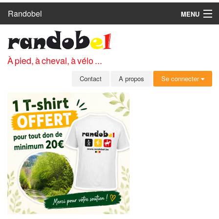
Randobel
MENU
ACCUEIL
CIRCUITS
À pied, à cheval, à vélo ...
CLUBS
Contact
A propos
Se connecter
CONTACT
A PROPOS
MEMBRES
SE CONNECTER
INSCRIPTION GRATUITE
MOT DE PASSE OUBLIÉ