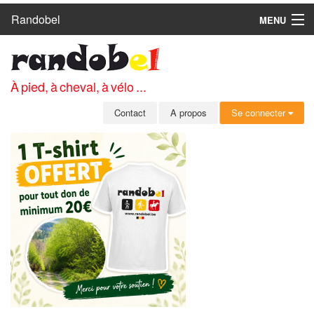
Randobel
MENU
ACCUEIL
CIRCUITS
À pied, à cheval, à vélo ...
CLUBS
Contact
A propos
Se connecter
CONTACT
A PROPOS
MEMBRES
SE CONNECTER
INSCRIPTION GRATUITE
MOT DE PASSE OUBLIÉ