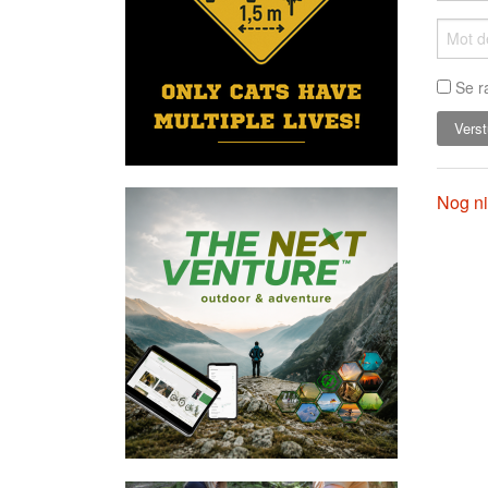
Se r
Nog ni