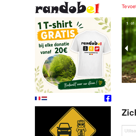
Te voet
1
of
Zic