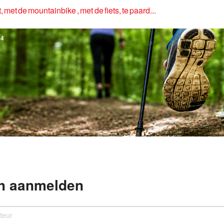
, met de mountainbike , met de fiets, te paard...
4
h aanmelden