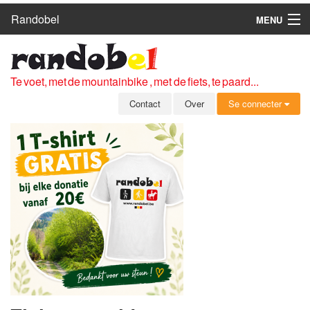
Randobel
MENU
HOME
ROUTES
Te voet, met de mountainbike , met de fiets, te paard...
CLUBS
Contact
Over
Se connecter
CONTACT
OVER
LEDEN
ZICH AANMELDEN
GRATIS REGISTRATIE
WACHTWOORD VERGETEN