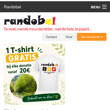
Randobel
MENU
HOME
ROUTES
Te voet, met de mountainbike , met de fiets, te paard...
CLUBS
Contact
Over
Se connecter
CONTACT
OVER
LEDEN
ZICH AANMELDEN
GRATIS REGISTRATIE
WACHTWOORD VERGETEN