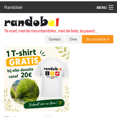
Randobel
MENU
HOME
ROUTES
Te voet, met de mountainbike , met de fiets, te paard...
CLUBS
Contact
Over
Se connecter
CONTACT
OVER
LEDEN
ZICH AANMELDEN
GRATIS REGISTRATIE
WACHTWOORD VERGETEN