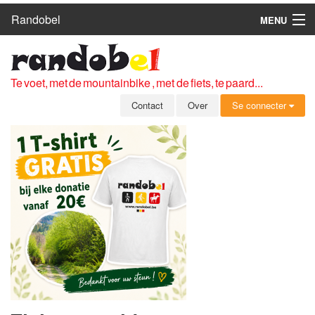
Randobel
MENU
HOME
ROUTES
Te voet, met de mountainbike , met de fiets, te paard...
CLUBS
Contact
Over
Se connecter
CONTACT
OVER
LEDEN
ZICH AANMELDEN
GRATIS REGISTRATIE
WACHTWOORD VERGETEN