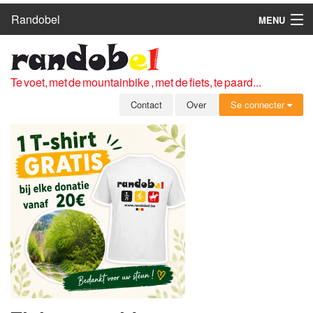
Randobel
MENU
HOME
ROUTES
Te voet, met de mountainbike , met de fiets, te paard...
CLUBS
Contact
Over
Se connecter
CONTACT
OVER
LEDEN
ZICH AANMELDEN
GRATIS REGISTRATIE
WACHTWOORD VERGETEN