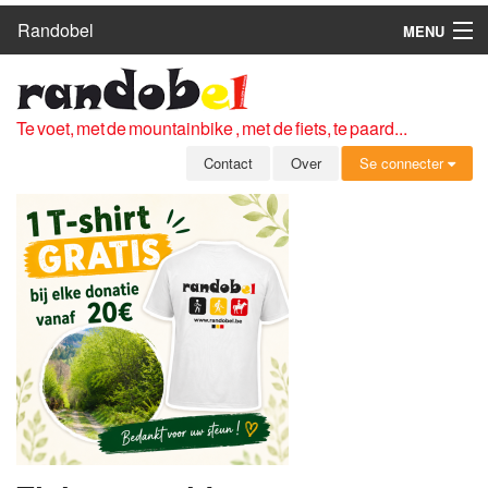
Randobel
MENU
HOME
ROUTES
Te voet, met de mountainbike , met de fiets, te paard...
CLUBS
Contact
Over
Se connecter
CONTACT
OVER
LEDEN
ZICH AANMELDEN
GRATIS REGISTRATIE
WACHTWOORD VERGETEN