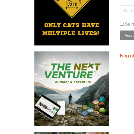
Se r
Nog ni