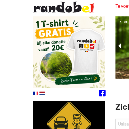
Te voet
1
of
Zic