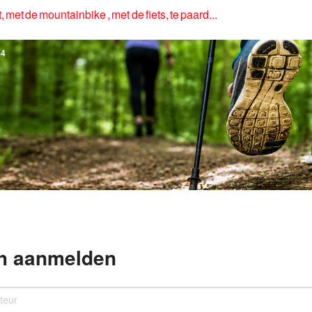
, met de mountainbike , met de fiets, te paard...
4
h aanmelden