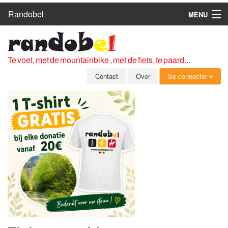
Randobel
MENU
HOME
ROUTES
Te voet, met de mountainbike , met de fiets, te paard...
CLUBS
Contact
Over
Se connecter
CONTACT
OVER
LEDEN
ZICH AANMELDEN
GRATIS REGISTRATIE
WACHTWOORD VERGETEN