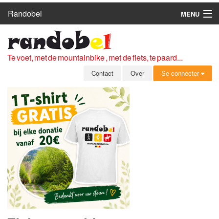
Randobel
MENU
HOME
ROUTES
Te voet, met de mountainbike , met de fiets, te paard...
CLUBS
Contact
Over
Se connecter
CONTACT
OVER
LEDEN
ZICH AANMELDEN
GRATIS REGISTRATIE
WACHTWOORD VERGETEN