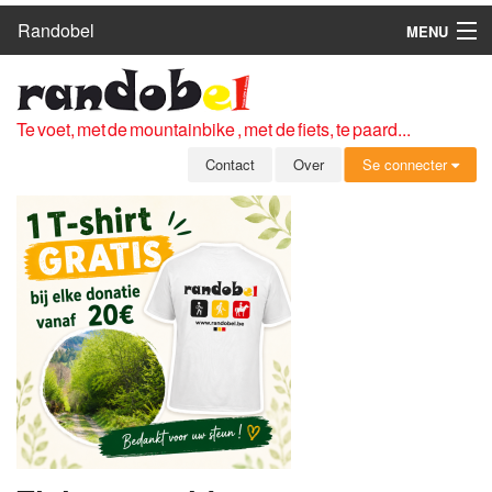
Randobel
MENU
HOME
ROUTES
Te voet, met de mountainbike , met de fiets, te paard...
CLUBS
Contact
Over
Se connecter
CONTACT
OVER
LEDEN
ZICH AANMELDEN
GRATIS REGISTRATIE
WACHTWOORD VERGETEN