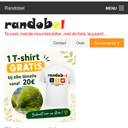
Randobel
MENU
HOME
ROUTES
Te voet, met de mountainbike , met de fiets, te paard...
CLUBS
Contact
Over
Se connecter
CONTACT
OVER
LEDEN
ZICH AANMELDEN
GRATIS REGISTRATIE
WACHTWOORD VERGETEN