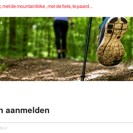
, met de mountainbike , met de fiets, te paard...
4
h aanmelden