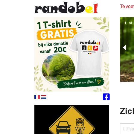
Te voet
1
of
Zic