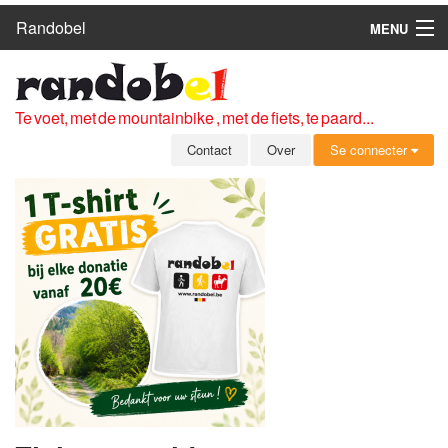
Randobel
MENU
HOME
ROUTES
Te voet, met de mountainbike , met de fiets, te paard...
CLUBS
Contact
Over
Se connecter
CONTACT
OVER
LEDEN
ZICH AANMELDEN
GRATIS REGISTRATIE
WACHTWOORD VERGETEN