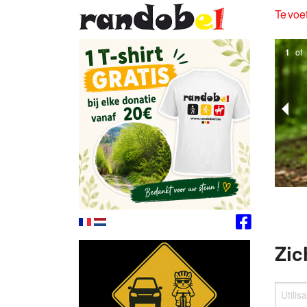
Te voet
1
of
Zic