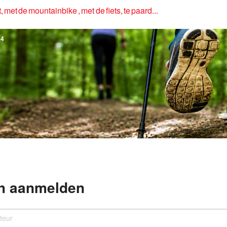
, met de mountainbike , met de fiets, te paard...
4
h aanmelden