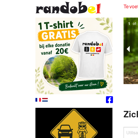
Te voet
1
of
Zic