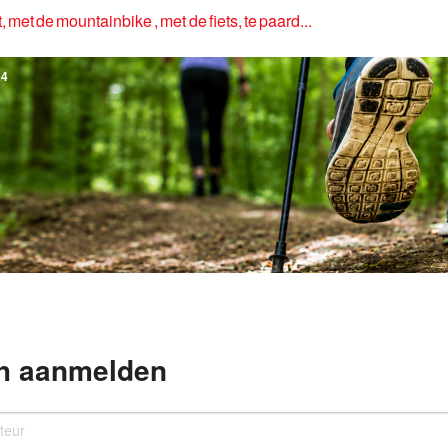
, met de mountainbike , met de fiets, te paard...
4
h aanmelden