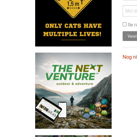
Se r
Nog ni