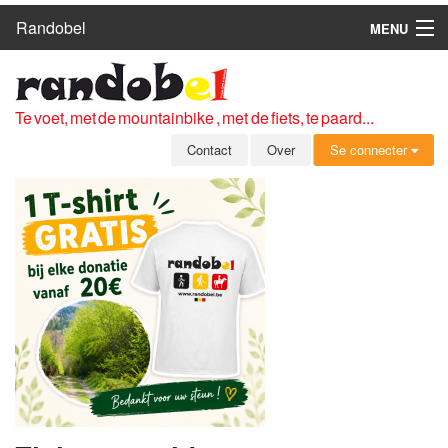
Randobel
MENU
HOME
ROUTES
Te voet, met de mountainbike , met de fiets, te paard...
CLUBS
Contact
Over
Se connecter
CONTACT
OVER
LEDEN
ZICH AANMELDEN
GRATIS REGISTRATIE
WACHTWOORD VERGETEN