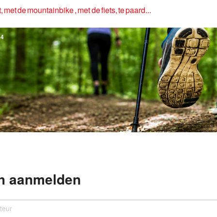
, met de mountainbike , met de fiets, te paard...
4
h aanmelden