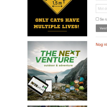
Se r
Nog ni