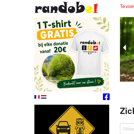
Te voet
1
of
Zic