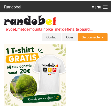
Randobel
MENU
HOME
ROUTES
Te voet, met de mountainbike , met de fiets, te paard...
CLUBS
Contact
Over
Se connecter
CONTACT
OVER
LEDEN
ZICH AANMELDEN
GRATIS REGISTRATIE
WACHTWOORD VERGETEN