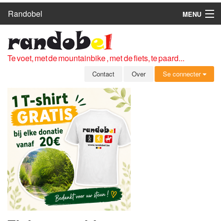
Randobel
MENU
HOME
ROUTES
Te voet, met de mountainbike , met de fiets, te paard...
CLUBS
Contact
Over
Se connecter
CONTACT
OVER
LEDEN
ZICH AANMELDEN
GRATIS REGISTRATIE
WACHTWOORD VERGETEN