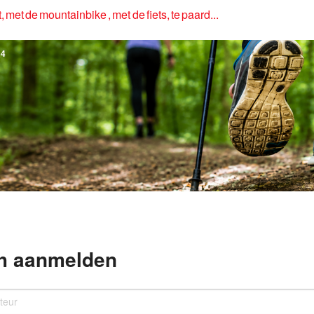
, met de mountainbike , met de fiets, te paard...
4
h aanmelden