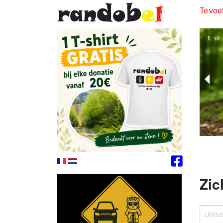
Te voet
1
of
Zic