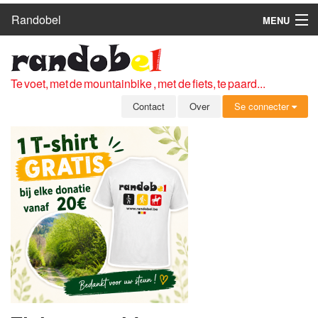
Randobel
MENU
HOME
ROUTES
Te voet, met de mountainbike , met de fiets, te paard...
CLUBS
Contact
Over
Se connecter
CONTACT
OVER
LEDEN
ZICH AANMELDEN
GRATIS REGISTRATIE
WACHTWOORD VERGETEN