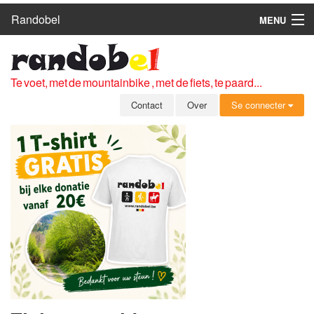
Randobel
MENU
HOME
ROUTES
Te voet, met de mountainbike , met de fiets, te paard...
CLUBS
Contact
Over
Se connecter
CONTACT
OVER
LEDEN
ZICH AANMELDEN
GRATIS REGISTRATIE
WACHTWOORD VERGETEN