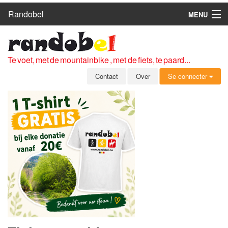
Randobel
MENU
HOME
ROUTES
Te voet, met de mountainbike , met de fiets, te paard...
CLUBS
Contact
Over
Se connecter
CONTACT
OVER
LEDEN
ZICH AANMELDEN
GRATIS REGISTRATIE
WACHTWOORD VERGETEN