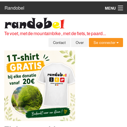
Randobel
MENU
HOME
ROUTES
Te voet, met de mountainbike , met de fiets, te paard...
CLUBS
Contact
Over
Se connecter
CONTACT
OVER
LEDEN
ZICH AANMELDEN
GRATIS REGISTRATIE
WACHTWOORD VERGETEN