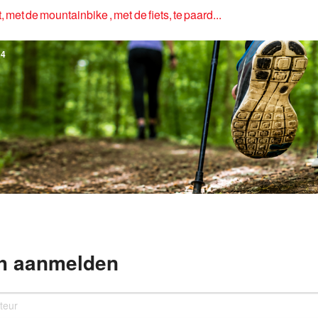
, met de mountainbike , met de fiets, te paard...
4
h aanmelden