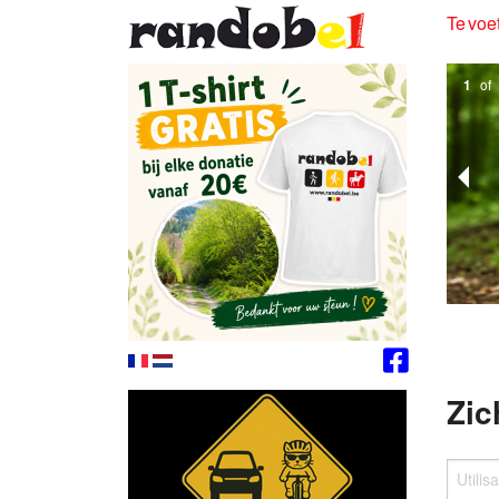
Te voet
1
of
Zic