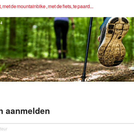
, met de mountainbike , met de fiets, te paard...
4
h aanmelden