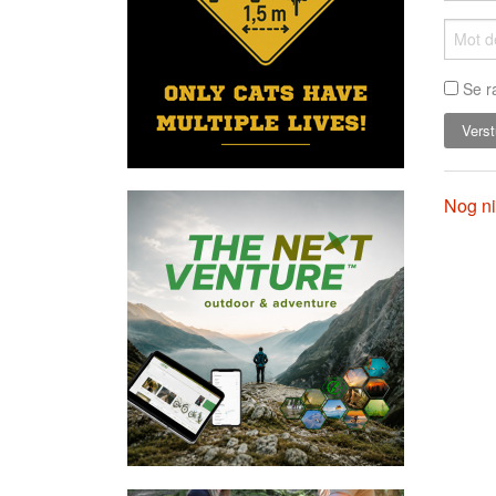
Se r
Nog ni