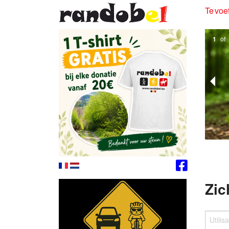
Te voet
1
of
Zic