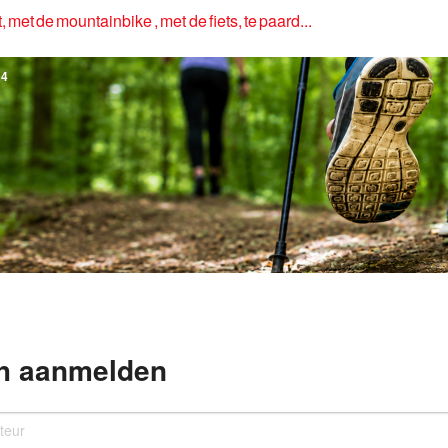
, met de mountainbike , met de fiets, te paard...
4
h aanmelden