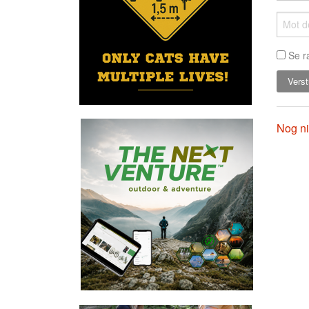
Se r
Nog ni