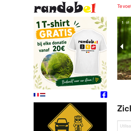
Te voet
1
of
Zic