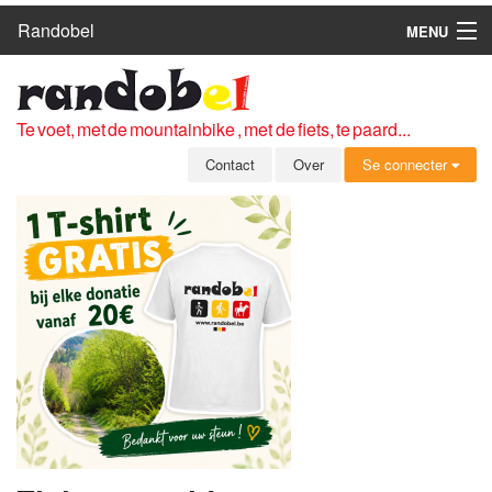
Randobel
MENU
HOME
ROUTES
Te voet, met de mountainbike , met de fiets, te paard...
CLUBS
Contact
Over
Se connecter
CONTACT
OVER
LEDEN
ZICH AANMELDEN
GRATIS REGISTRATIE
WACHTWOORD VERGETEN