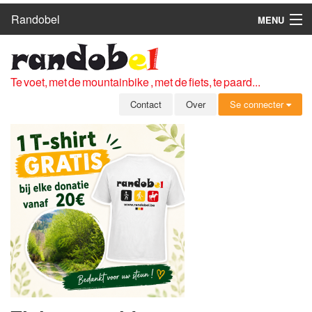
Randobel
MENU
HOME
ROUTES
Te voet, met de mountainbike , met de fiets, te paard...
CLUBS
Contact
Over
Se connecter
CONTACT
OVER
LEDEN
ZICH AANMELDEN
GRATIS REGISTRATIE
WACHTWOORD VERGETEN