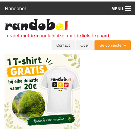
Randobel
MENU
HOME
ROUTES
Te voet, met de mountainbike , met de fiets, te paard...
CLUBS
Contact
Over
Se connecter
CONTACT
OVER
LEDEN
ZICH AANMELDEN
GRATIS REGISTRATIE
WACHTWOORD VERGETEN