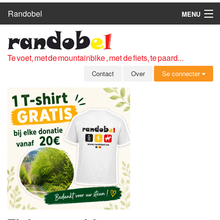
Randobel
MENU
HOME
ROUTES
Te voet, met de mountainbike , met de fiets, te paard...
CLUBS
Contact
Over
Se connecter
CONTACT
OVER
LEDEN
ZICH AANMELDEN
GRATIS REGISTRATIE
WACHTWOORD VERGETEN