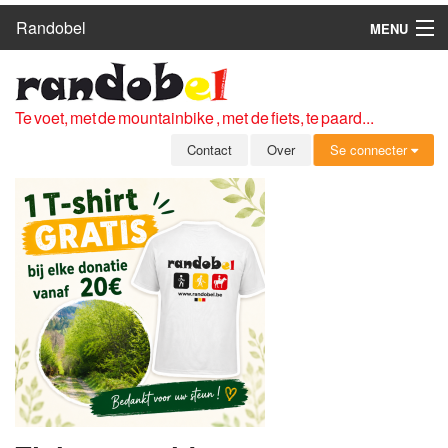
Randobel
MENU
HOME
ROUTES
Te voet, met de mountainbike , met de fiets, te paard...
CLUBS
Contact
Over
Se connecter
CONTACT
OVER
LEDEN
ZICH AANMELDEN
GRATIS REGISTRATIE
WACHTWOORD VERGETEN