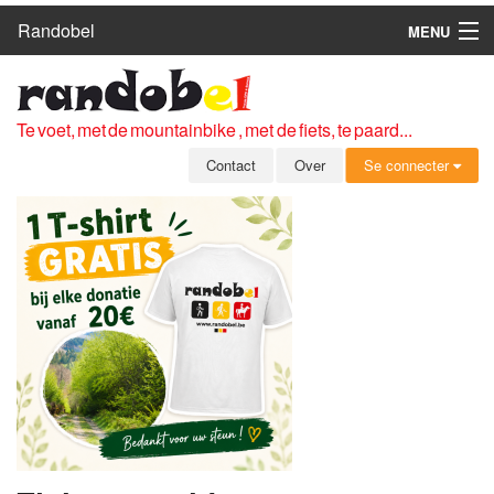
Randobel
MENU
HOME
ROUTES
Te voet, met de mountainbike , met de fiets, te paard...
CLUBS
Contact
Over
Se connecter
CONTACT
OVER
LEDEN
ZICH AANMELDEN
GRATIS REGISTRATIE
WACHTWOORD VERGETEN